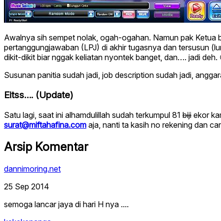
Awalnya sih sempet nolak, ogah-ogahan. Namun pak Ketua bers
pertanggungjawaban (LPJ) di akhir tugasnya dan tersusun (lumay
dikit-dikit biar nggak keliatan nyontek banget, dan…. jadi deh.
Susunan panitia sudah jadi, job description sudah jadi, anggar
Eitss….
(Update)
Satu lagi, saat ini alhamdulillah sudah terkumpul 81
biji
ekor kam
surat@miftahafina.com
aja, nanti ta kasih no rekening dan c
Arsip Komentar
dannimoring.net
25 Sep 2014
semoga lancar jaya di hari H nya ....