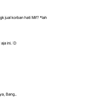
gk jual korban hati Mif? *lah
ja ini. :D
ya, Bang..