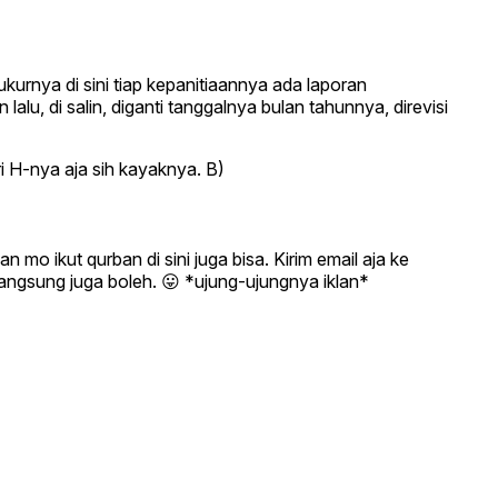
urnya di sini tiap kepanitiaannya ada laporan
alu, di salin, diganti tanggalnya bulan tahunnya, direvisi
ri H-nya aja sih kayaknya. B)
 mo ikut qurban di sini juga bisa. Kirim email aja ke
 langsung juga boleh. 😛 *ujung-ujungnya iklan*