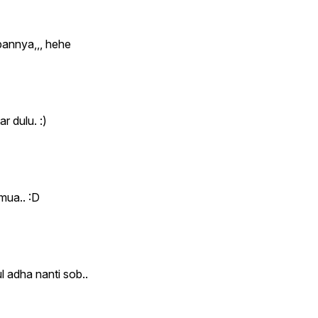
bannya,,, hehe
 dulu. :)
mua.. :D
 adha nanti sob..