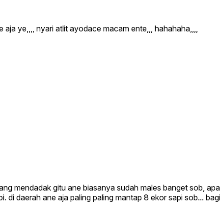
e aja ye,,,, nyari atlit ayodace macam ente,,, hahahaha,,,,
ang mendadak gitu ane biasanya sudah males banget sob, apalag
. di daerah ane aja paling paling mantap 8 ekor sapi sob... bag