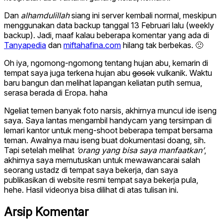
Dan
alhamdulillah
siang ini server kembali normal, meskipun
menggunakan data backup tanggal 13 Februari lalu (weekly
backup). Jadi, maaf kalau beberapa komentar yang ada di
Tanyapedia
dan
miftahafina.com
hilang tak berbekas. 🙁
Oh iya, ngomong-ngomong tentang hujan abu, kemarin di
tempat saya juga terkena hujan abu
gosok
vulkanik. Waktu
baru bangun dan melihat lapangan keliatan putih semua,
serasa berada di Eropa. haha
Ngeliat temen banyak foto narsis, akhirnya muncul ide iseng
saya. Saya lantas mengambil handycam yang tersimpan di
lemari kantor untuk meng-shoot beberapa tempat bersama
teman.
Awalnya mau iseng buat dokumentasi doang
, sih.
Tapi setelah melihat
‘orang yang bisa saya manfaatkan’
,
akhirnya saya memutuskan untuk mewawancarai salah
seorang ustadz di tempat saya bekerja, dan saya
publikasikan di website resmi tempat saya bekerja pula,
hehe. Hasil videonya bisa dilihat di atas tulisan ini.
Arsip Komentar