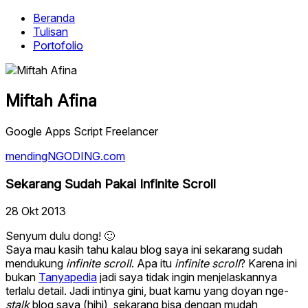
Beranda
Tulisan
Portofolio
Miftah Afina
Google Apps Script Freelancer
mendingNGODING.com
Sekarang Sudah Pakai Infinite Scroll
28 Okt 2013
Senyum dulu dong! 🙂
Saya mau kasih tahu kalau blog saya ini sekarang sudah
mendukung
infinite scroll
. Apa itu
infinite scroll
? Karena ini
bukan
Tanyapedia
jadi saya tidak ingin menjelaskannya
terlalu detail. Jadi intinya gini, buat kamu yang doyan nge-
stalk
blog saya (hihi), sekarang bisa
dengan mudah