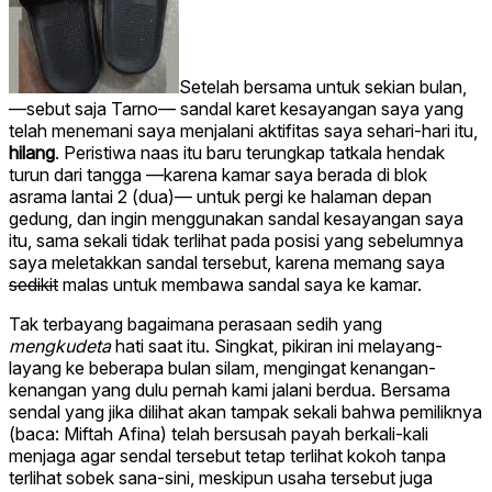
Setelah bersama untuk sekian bulan,
—sebut saja Tarno— sandal karet kesayangan saya yang
telah menemani saya menjalani aktifitas saya sehari-hari itu,
hilang
. Peristiwa naas itu baru terungkap tatkala hendak
turun dari tangga —karena kamar saya berada di blok
asrama lantai 2 (dua)— untuk pergi ke halaman depan
gedung, dan ingin menggunakan sandal kesayangan saya
itu, sama sekali tidak terlihat pada posisi yang sebelumnya
saya meletakkan sandal tersebut, karena memang saya
sedikit
malas untuk membawa sandal saya ke kamar.
Tak terbayang bagaimana perasaan sedih yang
mengkudeta
hati saat itu. Singkat, pikiran ini melayang-
layang ke beberapa bulan silam, mengingat kenangan-
kenangan yang dulu pernah kami jalani berdua. Bersama
sendal yang jika dilihat akan tampak sekali bahwa pemiliknya
(baca: Miftah Afina) telah bersusah payah berkali-kali
menjaga agar sendal tersebut tetap terlihat kokoh tanpa
terlihat sobek sana-sini, meskipun usaha tersebut juga